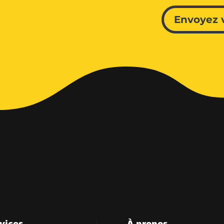
Envoyez 
vices
À propos