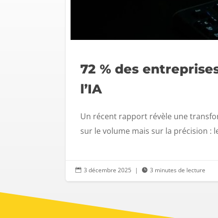
72 % des entreprise
l’IA
Un récent rapport révèle une transfor
sur le volume mais sur la précision : 
3 décembre 2025
|
3 minutes de lecture

