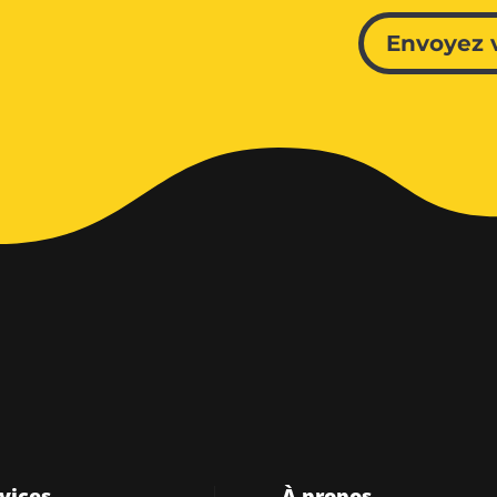
Envoyez 
vices
À propos