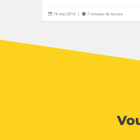
16 mai 2014
|
7 minutes de lecture


Vou