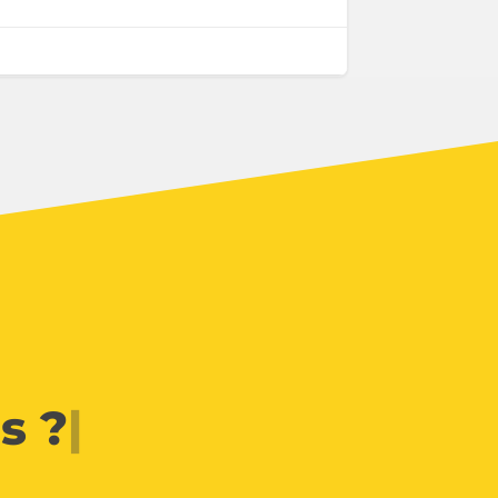
s ?
|