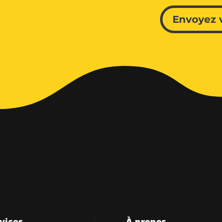
Envoyez 
vices
À propos