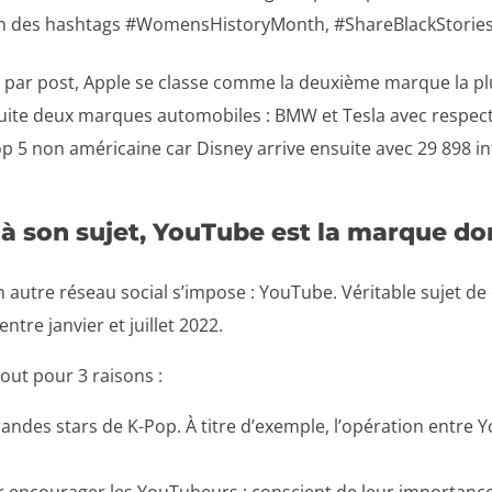
tion des hashtags #WomensHistoryMonth, #ShareBlackStorie
par post, Apple se classe comme la deuxième marque la plu
uite deux marques automobiles : BMW et Tesla avec respecti
p 5 non américaine car Disney arrive ensuite avec 29 898 in
 à son sujet, YouTube est la marque don
 autre réseau social s’impose : YouTube. Véritable sujet de
tre janvier et juillet 2022.
tout pour 3 raisons :
randes stars de K-Pop. À titre d’exemple, l’opération entre
ur encourager les YouTubeurs : conscient de leur importance