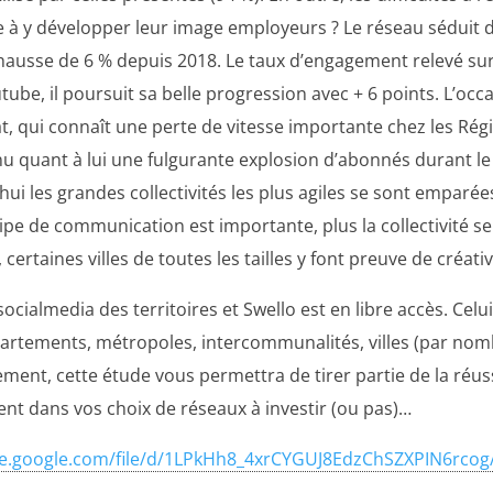
ire à y développer leur image employeurs ? Le réseau séduit
ausse de 6 % depuis 2018. Le taux d’engagement relevé sur u
e, il poursuit sa belle progression avec + 6 points. L’occas
, qui connaît une perte de vitesse importante chez les Régio
nnu quant à lui une fulgurante explosion d’abonnés durant l
’hui les grandes collectivités les plus agiles se sont empar
quipe de communication est importante, plus la collectivité 
aines villes de toutes les tailles y font preuve de créativi
socialmedia des territoires et Swello est en libre accès. Cel
épartements, métropoles, intercommunalités, villes (par nomb
ent, cette étude vous permettra de tirer partie de la réussi
nt dans vos choix de réseaux à investir (ou pas)…
ive.google.com/file/d/1LPkHh8_4xrCYGUJ8EdzChSZXPIN6rcog