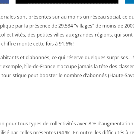
itoriales sont présentes sur au moins un réseau social, ce q
xplique par la présence de 29.534 “villages” de moins de 200
llectivités, des petites villes aux grandes régions, qui sont p
chiffre monte cette fois à 91,6% !
abitants et d’abonnés, ce qui réserve quelques surprises… S
Par exemple, l’Île-de-France n’occupe jamais la tête des class
té touristique peut booster le nombre d’abonnés (Haute-Savoi
n pour tous types de collectivités avec 8 % d’augmentation 
lisé par celles présentes (94 %). En outre, les difficultés à r