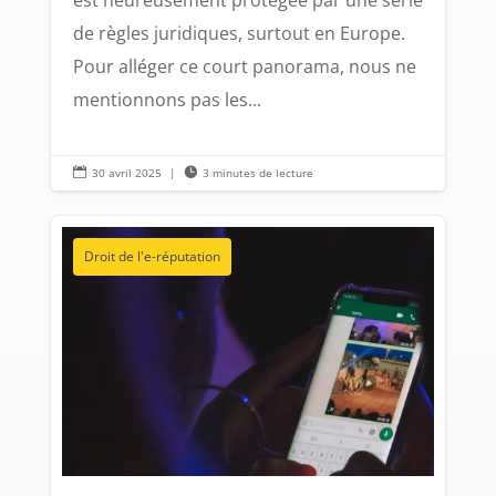
est heureusement protégée par une série
de règles juridiques, surtout en Europe.
Pour alléger ce court panorama, nous ne
mentionnons pas les...

30 avril 2025
|

3 minutes de lecture
Droit de l'e-réputation