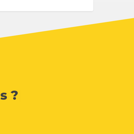
s ?
|