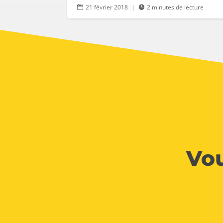
21 février 2018
|
2 minutes de lecture


Vou