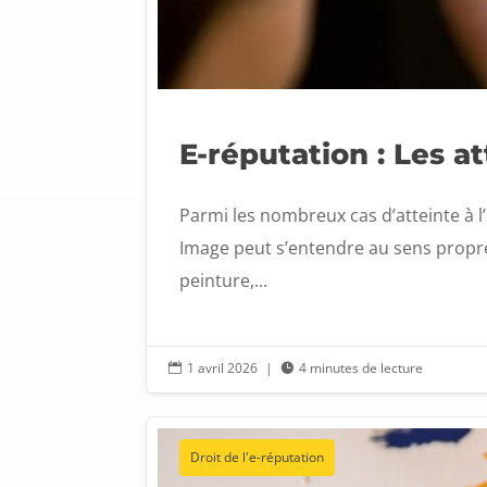
E-réputation : Les a
Parmi les nombreux cas d’atteinte à
Image peut s’entendre au sens propre
peinture,...
1 avril 2026
|
4 minutes de lecture


Droit de l'e-réputation