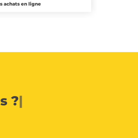
es achats en ligne
s ?
|