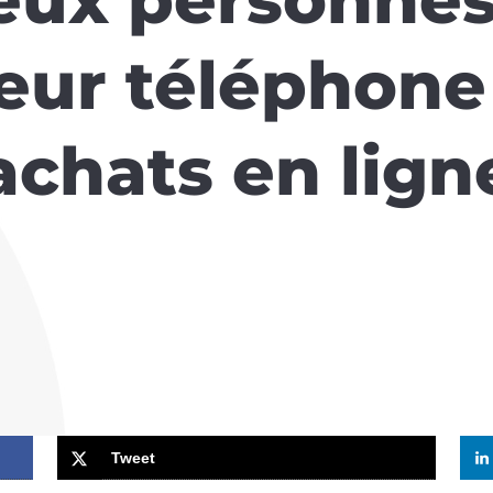
 leur téléphon
achats en lign
Tweet