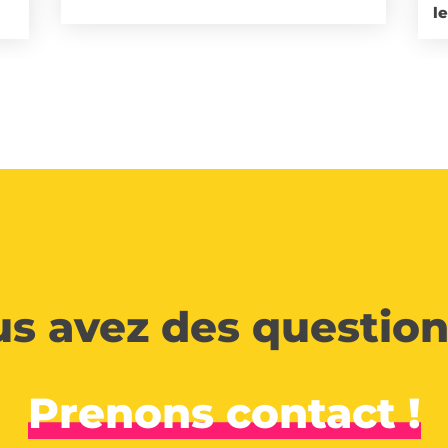
l
s avez des question
Prenons contact !