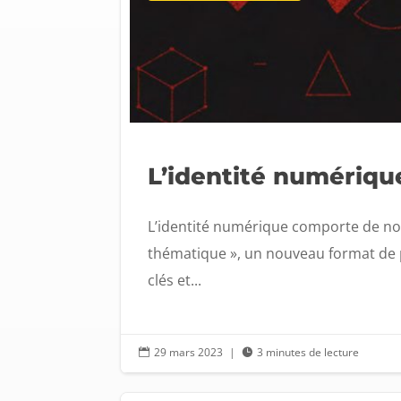
L’identité numérique
L’identité numérique comporte de no
thématique », un nouveau format de pub
clés et...
29 mars 2023
|
3 minutes de lecture

