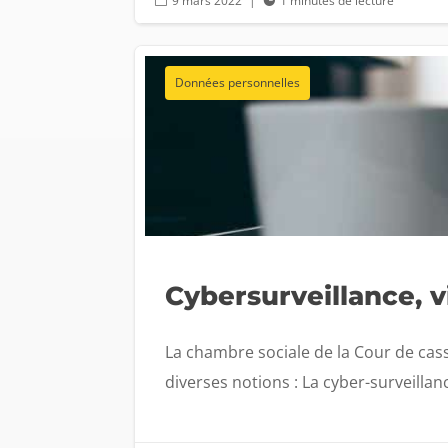
9 mars 2022
|
1 minutes de lecture


Données personnelles
Cybersurveillance, 
La chambre sociale de la Cour de cass
diverses notions : La cyber-surveillanc